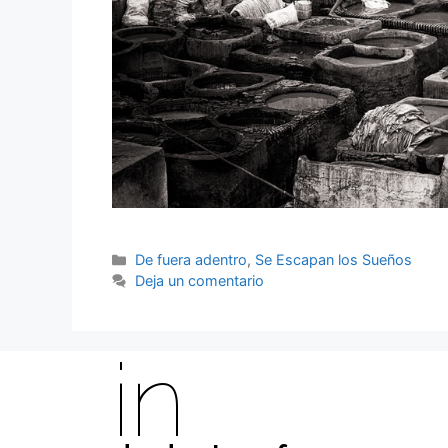
De fuera adentro
,
Se Escapan los Sueños
Deja un comentario
in