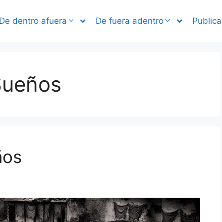
De dentro afuera
De fuera adentro
Publica
Sueños
ños