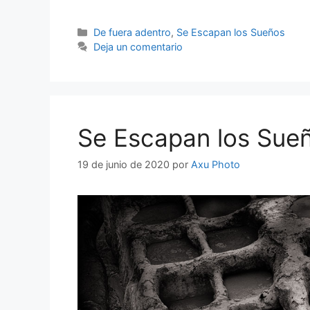
De fuera adentro
,
Se Escapan los Sueños
Deja un comentario
Se Escapan los Sue
19 de junio de 2020
por
Axu Photo