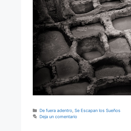
De fuera adentro
,
Se Escapan los Sueños
Deja un comentario